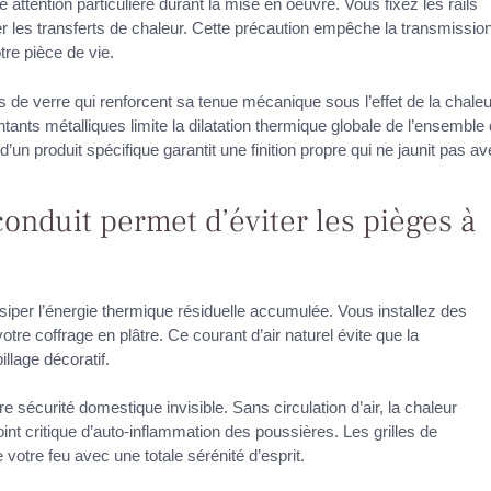
attention particulière durant la mise en oeuvre. Vous fixez les rails
ter les transferts de chaleur. Cette précaution empêche la transmissio
tre pièce de vie.
es de verre qui renforcent sa tenue mécanique sous l’effet de la chaleu
ontants métalliques limite la dilatation thermique globale de l’ensemble
 d’un produit spécifique garantit une finition propre qui ne jaunit pas a
conduit permet d’éviter les pièges à
issiper l’énergie thermique résiduelle accumulée. Vous installez des
votre coffrage en plâtre. Ce courant d’air naturel évite que la
llage décoratif.
e sécurité domestique invisible. Sans circulation d’air, la chaleur
nt critique d’auto-inflammation des poussières. Les grilles de
votre feu avec une totale sérénité d’esprit.