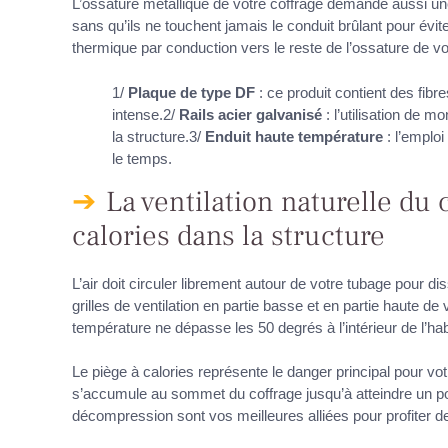
L’ossature métallique de votre coffrage demande aussi une 
sans qu’ils ne touchent jamais le conduit brûlant pour évi
thermique par conduction vers le reste de l’ossature de vo
1/
Plaque de type DF
: ce produit contient des fibr
intense.2/
Rails acier galvanisé
: l’utilisation de m
la structure.3/
Enduit haute température
: l’emploi
le temps.
La ventilation naturelle du 
calories dans la structure
L’air doit circuler librement autour de votre tubage pour d
grilles de ventilation en partie basse et en partie haute de 
température ne dépasse les 50 degrés à l’intérieur de l’habi
Le piège à calories représente le danger principal pour votr
s’accumule au sommet du coffrage jusqu’à atteindre un poi
décompression sont vos meilleures alliées pour profiter de 