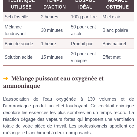
TECHNIQUE
TEMPS
DOSAGE
NUANCE
UTILISÉE
D’ACTION
IDÉAL
OBTENUE
Sel d’oseille
2 heures
100g par litre
Miel clair
Mélange
50 pour cent
30 minutes
Blanc polaire
foudroyant
alcali
Bain de soude
1 heure
Produit pur
Bois naturel
30 pour cent
Solution acide
15 minutes
Effet mat
vinaigre
Mélange puissant eau oxygénée et
ammoniaque
L’association de l’eau oxygénée à 130 volumes et de
l’ammoniaque produit un effet foudroyant. Ce cocktail chimique
décolore les essences les plus sombres en un temps record. La
réaction dégage des vapeurs fortes qui imposent une ventilation
totale de votre pièce de travail. Les professionnels appellent ce
mélange le blanchiment à deux composants.