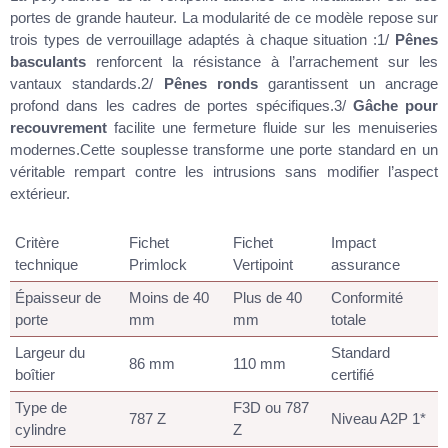
portes de grande hauteur. La modularité de ce modèle repose sur
trois types de verrouillage adaptés à chaque situation :1/
Pênes
basculants
renforcent la résistance à l’arrachement sur les
vantaux standards.2/
Pênes ronds
garantissent un ancrage
profond dans les cadres de portes spécifiques.3/
Gâche pour
recouvrement
facilite une fermeture fluide sur les menuiseries
modernes.Cette souplesse transforme une porte standard en un
véritable rempart contre les intrusions sans modifier l’aspect
extérieur.
Critère
Fichet
Fichet
Impact
technique
Primlock
Vertipoint
assurance
Épaisseur de
Moins de 40
Plus de 40
Conformité
porte
mm
mm
totale
Largeur du
Standard
86 mm
110 mm
boîtier
certifié
Type de
F3D ou 787
787 Z
Niveau A2P 1*
cylindre
Z