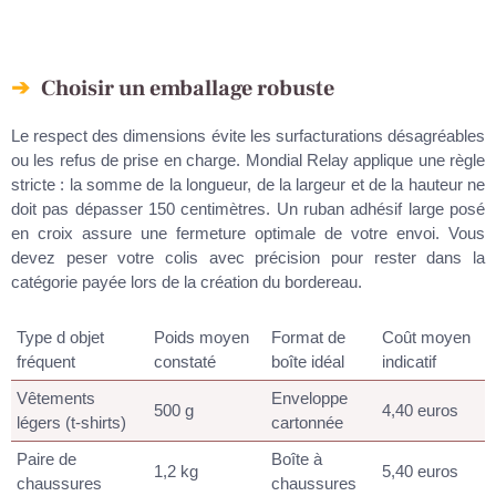
Choisir un emballage robuste
Le respect des dimensions évite les surfacturations désagréables
ou les refus de prise en charge. Mondial Relay applique une règle
stricte : la somme de la longueur, de la largeur et de la hauteur ne
doit pas dépasser 150 centimètres. Un ruban adhésif large posé
en croix assure une fermeture optimale de votre envoi. Vous
devez peser votre colis avec précision pour rester dans la
catégorie payée lors de la création du bordereau.
Type d objet
Poids moyen
Format de
Coût moyen
fréquent
constaté
boîte idéal
indicatif
Vêtements
Enveloppe
500 g
4,40 euros
légers (t-shirts)
cartonnée
Paire de
Boîte à
1,2 kg
5,40 euros
chaussures
chaussures