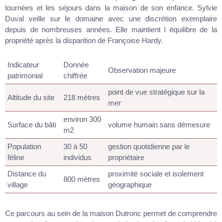
tournées et les séjours dans la maison de son enfance. Sylvie
Duval veille sur le domaine avec une discrétion exemplaire
depuis de nombreuses années. Elle maintient l équilibre de la
propriété après la disparition de Françoise Hardy.
Indicateur
Donnée
Observation majeure
patrimonial
chiffrée
point de vue stratégique sur la
Altitude du site
218 mètres
mer
environ 300
Surface du bâti
volume humain sans démesure
m2
Population
30 à 50
gestion quotidienne par le
féline
individus
propriétaire
Distance du
proximité sociale et isolement
800 mètres
village
géographique
Ce parcours au sein de la maison Dutronc permet de comprendre