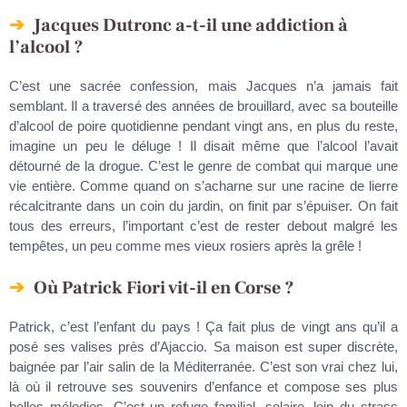
Jacques Dutronc a-t-il une addiction à
l’alcool ?
C’est une sacrée confession, mais Jacques n’a jamais fait
semblant. Il a traversé des années de brouillard, avec sa bouteille
d’alcool de poire quotidienne pendant vingt ans, en plus du reste,
imagine un peu le déluge ! Il disait même que l’alcool l’avait
détourné de la drogue. C’est le genre de combat qui marque une
vie entière. Comme quand on s’acharne sur une racine de lierre
récalcitrante dans un coin du jardin, on finit par s’épuiser. On fait
tous des erreurs, l’important c’est de rester debout malgré les
tempêtes, un peu comme mes vieux rosiers après la grêle !
Où Patrick Fiori vit-il en Corse ?
Patrick, c’est l’enfant du pays ! Ça fait plus de vingt ans qu’il a
posé ses valises près d’Ajaccio. Sa maison est super discrète,
baignée par l’air salin de la Méditerranée. C’est son vrai chez lui,
là où il retrouve ses souvenirs d’enfance et compose ses plus
belles mélodies. C’est un refuge familial, solaire, loin du strass