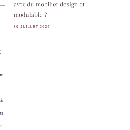
avec du mobilier design et
modulable ?
30 JUILLET 2026
c
on
 à
ts
r-