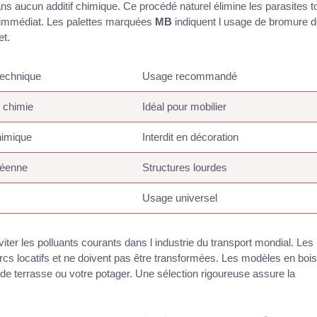
ns aucun additif chimique. Ce procédé naturel élimine les parasites t
nt immédiat. Les palettes marquées
MB
indiquent l usage de bromure 
et.
 technique
Usage recommandé
 chimie
Idéal pour mobilier
himique
Interdit en décoration
éenne
Structures lourdes
Usage universel
ter les polluants courants dans l industrie du transport mondial. Les
rcs locatifs et ne doivent pas être transformées. Les modèles en bois
er de terrasse ou votre potager. Une sélection rigoureuse assure la