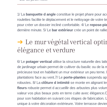
1/ La
banquette d angle
constitue le projet phare pour ac
roulettes facilite le déplacement et le nettoyage de votre t
pour créer un dossier incliné confortable. 4/ Le
repose-pi
dernière minute. 5/ Le
bar extérieur
crée un point de rall
Le mur végétal vertical opt
élégance et verdure
6/ Le
potager vertical
utilise la structure naturelle des la
de jardinage urbain permet de cultiver du basilic ou de l
précieuse tout en habillant un mur extérieur un peu terne. L
plantations face au vent.7/ Le
porte-plantes
suspendu appo
robustes. 8/ La
clôture d intimité
se monte en alignant les
fleurs
robuste permet d accueillir des arbustes plus volum
valeur vos plus beaux pots en terre cuite avec élégance.
pour son habitation en suivant ces étapes de fabrication. 
unique à votre décoration extérieure. Votre terrasse devien