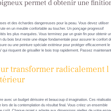
igneux permet d obtenir une finitio
uses et des échardes dangereuses pour la peau. Vous devez utiliser
rute en un meuble confortable au toucher. Un ponçage progressif
tés les plus marquées. Vous terminez par un grain fin pour obtenir u
on du bois brut reste une étape fondamentale pour assurer le confort 
lasure ou une peinture spéciale extérieur pour protéger efficacement le
V qui risquent de grisailler le bois trop rapidement. Passez maintenan
pour transformer radicalement l
térieur
re avec un budget dérisoire et beaucoup d imagination. Ces réalisati
lors de la contemplation du résultat final. Vous créez un ensemble
dre coût. Chaque projet s adapte aux dimensions réelles de votre esp