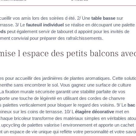
cueillir vos amis lors des soirées d été. 2/ Une
table basse
sur
errasse. 3/ Le
fauteuil individuel
se réalise en découpant une palette
eds
peut également servir de tabouret d appoint pour les invités de
iement convivial pour préparer des rafraîchissements.
imise l espace des petits balcons ave
ttes pour accueillir des jardinières de plantes aromatiques. Cette soluti
a menthe sans encombrer le sol. Vous gagnez une surface de culture
a fixation murale sécurisée garantit une stabilité parfaite de vos
rte une touche de légèreté en utilisant des cordes de chanvre
 palettes verticalement pour bloquer le regard des voisins. 9/ Le
bac
ineux sur les coins de terrasse. 10/ L
étagère décorative
met en
Chaque bricoleur transforme des matériaux simples en véritables atou
L upcycling de palettes valorise l environnement et apporte un cachet
t un espace de vie unique qui reflète votre personnalité et votre savoi