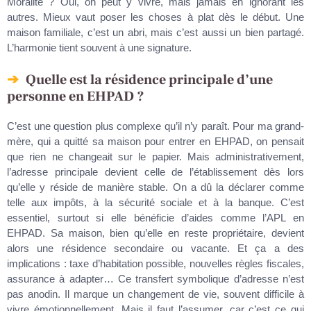
Moralité ? Oui, on peut y vivre, mais jamais en ignorant les
autres. Mieux vaut poser les choses à plat dès le début. Une
maison familiale, c’est un abri, mais c’est aussi un bien partagé.
L’harmonie tient souvent à une signature.
Quelle est la résidence principale d’une
personne en EHPAD ?
C’est une question plus complexe qu’il n’y paraît. Pour ma grand-
mère, qui a quitté sa maison pour entrer en EHPAD, on pensait
que rien ne changeait sur le papier. Mais administrativement,
l’adresse principale devient celle de l’établissement dès lors
qu’elle y réside de manière stable. On a dû la déclarer comme
telle aux impôts, à la sécurité sociale et à la banque. C’est
essentiel, surtout si elle bénéficie d’aides comme l’APL en
EHPAD. Sa maison, bien qu’elle en reste propriétaire, devient
alors une résidence secondaire ou vacante. Et ça a des
implications : taxe d’habitation possible, nouvelles règles fiscales,
assurance à adapter… Ce transfert symbolique d’adresse n’est
pas anodin. Il marque un changement de vie, souvent difficile à
vivre émotionnellement. Mais il faut l’assumer, car c’est ce qui