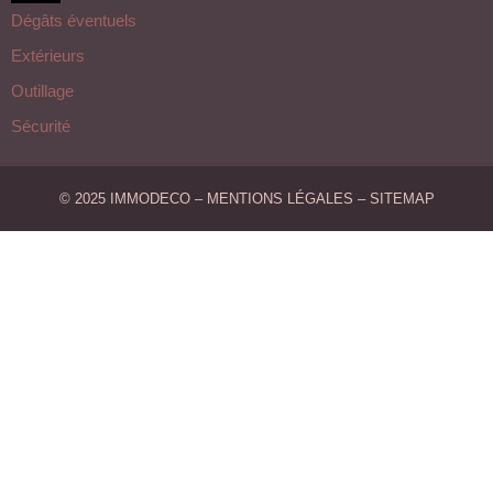
Dégâts éventuels
Extérieurs
Outillage
Sécurité
© 2025 IMMODECO –
MENTIONS LÉGALES
–
SITEMAP