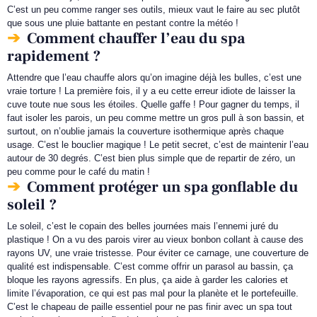
C’est un peu comme ranger ses outils, mieux vaut le faire au sec plutôt
que sous une pluie battante en pestant contre la météo !
Comment chauffer l’eau du spa
rapidement ?
Attendre que l’eau chauffe alors qu’on imagine déjà les bulles, c’est une
vraie torture ! La première fois, il y a eu cette erreur idiote de laisser la
cuve toute nue sous les étoiles. Quelle gaffe ! Pour gagner du temps, il
faut isoler les parois, un peu comme mettre un gros pull à son bassin, et
surtout, on n’oublie jamais la couverture isothermique après chaque
usage. C’est le bouclier magique ! Le petit secret, c’est de maintenir l’eau
autour de 30 degrés. C’est bien plus simple que de repartir de zéro, un
peu comme pour le café du matin !
Comment protéger un spa gonflable du
soleil ?
Le soleil, c’est le copain des belles journées mais l’ennemi juré du
plastique ! On a vu des parois virer au vieux bonbon collant à cause des
rayons UV, une vraie tristesse. Pour éviter ce carnage, une couverture de
qualité est indispensable. C’est comme offrir un parasol au bassin, ça
bloque les rayons agressifs. En plus, ça aide à garder les calories et
limite l’évaporation, ce qui est pas mal pour la planète et le portefeuille.
C’est le chapeau de paille essentiel pour ne pas finir avec un spa tout